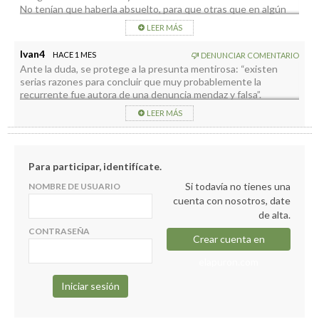
No tenían que haberla absuelto, para que otras que en algún
momento piensen en volver a denunciar en falso sepan que no
LEER MÁS
les saldrá gratis
Ivan4
HACE 1 MES
DENUNCIAR COMENTARIO
Ante la duda, se protege a la presunta mentirosa: “existen
serias razones para concluir que muy probablemente la
recurrente fue autora de una denuncia mendaz y falsa”.
¡Ojo, ni conozco a la mujer ni conozco al hombre!
LEER MÁS
Para participar, identifícate.
Si todavía no tienes una
NOMBRE DE USUARIO
cuenta con nosotros, date
de alta.
CONTRASEÑA
Crear cuenta en
elapuron.com