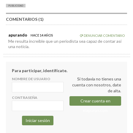
PUBLICIDAD
COMENTARIOS (1)
apurando
HACE 14 AÑOS
DENUNCIAR COMENTARIO
Me resulta increíble que un periodista sea capaz de contar así
una noticia.
Para participar, identifícate.
Si todavía no tienes una
NOMBRE DE USUARIO
cuenta con nosotros, date
de alta.
CONTRASEÑA
Crear cuenta en
elapuron.com