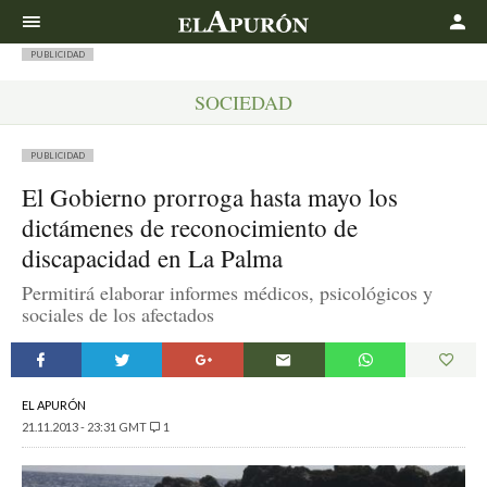
Buscar
PUBLICIDAD
SOCIEDAD
PUBLICIDAD
El Gobierno prorroga hasta mayo los
dictámenes de reconocimiento de
discapacidad en La Palma
Permitirá elaborar informes médicos, psicológicos y
sociales de los afectados
EL APURÓN
21.11.2013 - 23:31 GMT
1