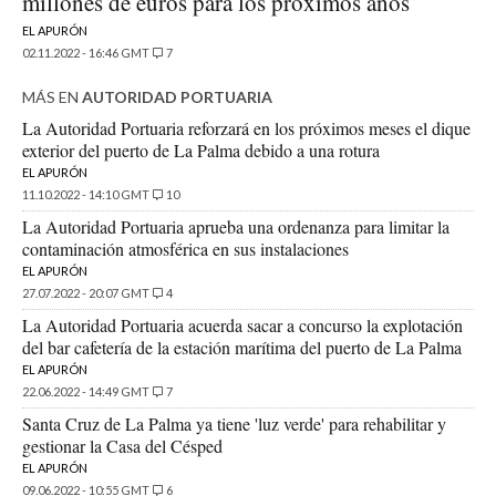
millones de euros para los próximos años
EL APURÓN
02.11.2022 - 16:46 GMT
7
MÁS EN
AUTORIDAD PORTUARIA
La Autoridad Portuaria reforzará en los próximos meses el dique
exterior del puerto de La Palma debido a una rotura
EL APURÓN
11.10.2022 - 14:10 GMT
10
La Autoridad Portuaria aprueba una ordenanza para limitar la
contaminación atmosférica en sus instalaciones
EL APURÓN
27.07.2022 - 20:07 GMT
4
La Autoridad Portuaria acuerda sacar a concurso la explotación
del bar cafetería de la estación marítima del puerto de La Palma
EL APURÓN
22.06.2022 - 14:49 GMT
7
Santa Cruz de La Palma ya tiene 'luz verde' para rehabilitar y
gestionar la Casa del Césped
EL APURÓN
09.06.2022 - 10:55 GMT
6