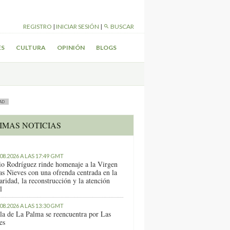
REGISTRO
|
INICIAR SESIÓN
|
BUSCAR
ES
CULTURA
OPINIÓN
BLOGS
AD
IMAS NOTICIAS
.08.2026 A LAS 17:49 GMT
io Rodríguez rinde homenaje a la Virgen
as Nieves con una ofrenda centrada en la
aridad, la reconstrucción y la atención
l
.08.2026 A LAS 13:30 GMT
sla de La Palma se reencuentra por Las
es