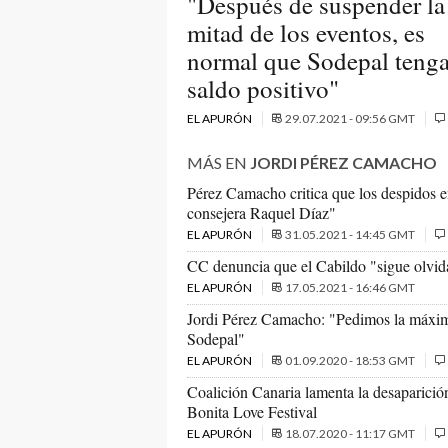
"Después de suspender la
mitad de los eventos, es
normal que Sodepal teng
saldo positivo"
EL APURÓN
29.07.2021 - 09:56 GMT
MÁS EN
JORDI PÉREZ CAMACHO
Pérez Camacho critica que los despidos e
consejera Raquel Díaz"
EL APURÓN
31.05.2021 - 14:45 GMT
CC denuncia que el Cabildo "sigue olvid
EL APURÓN
17.05.2021 - 16:46 GMT
Jordi Pérez Camacho: "Pedimos la máxima
Sodepal"
EL APURÓN
01.09.2020 - 18:53 GMT
Coalición Canaria lamenta la desaparición 
Bonita Love Festival
EL APURÓN
18.07.2020 - 11:17 GMT