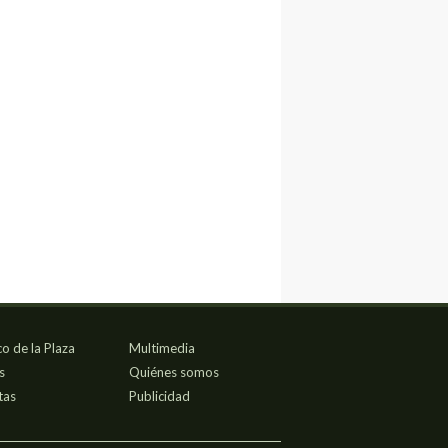
co de la Plaza
Multimedia
s
Quiénes somos
tas
Publicidad