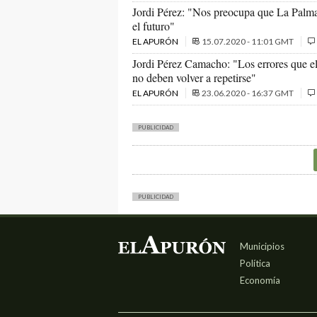
Jordi Pérez: "Nos preocupa que La Palma 
el futuro"
EL APURÓN
15.07.2020 - 11:01 GMT
Jordi Pérez Camacho: "Los errores que e
no deben volver a repetirse"
EL APURÓN
23.06.2020 - 16:37 GMT
PUBLICIDAD
PUBLICIDAD
Municipios
Política
Economía