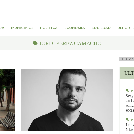
DA
MUNICIPIOS
POLÍTICA
ECONOMÍA
SOCIEDAD
DEPORT
JORDI PÉREZ CAMACHO
PUBLICID
ÚLT
05
Serg
de L
solid
socia
05
La i
Niev