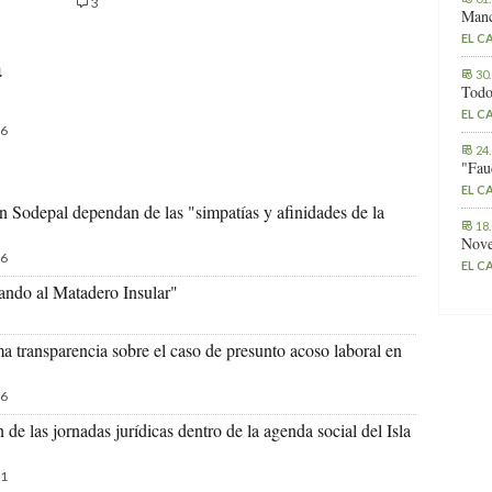
3
Manc
EL C
a
30
Todo
EL C
6
24
"Fau
EL C
n Sodepal dependan de las "simpatías y afinidades de la
18
Nove
6
EL C
ando al Matadero Insular"
 transparencia sobre el caso de presunto acoso laboral en
6
de las jornadas jurídicas dentro de la agenda social del Isla
1