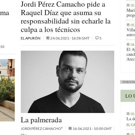
Jordi Pérez Camacho pide a
05
lma
Raquel Díaz que asuma su
Marí
preg
responsabilidad sin echarle la
05
culpa a los técnicos
Vill
astr
EL APURÓN
24.06.2021 - 16:38 GMT
5
04
10
El A
canc
Arec
PUBLICID
LO 
05
La palmerada
La d
EL C
JORDI PÉREZ CAMACHO*
16.06.2021 - 10:00 GMT
01