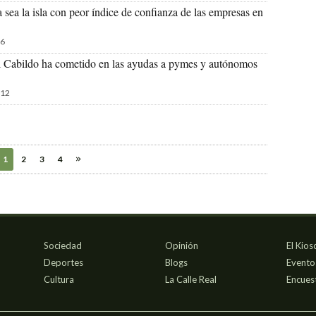
sea la isla con peor índice de confianza de las empresas en
6
l Cabildo ha cometido en las ayudas a pymes y autónomos
12
1
2
3
4
Sociedad
Opinión
El Kios
Deportes
Blogs
Evento
Cultura
La Calle Real
Encues