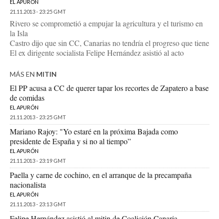
EL APURÓN
21.11.2013 - 23:25 GMT
Rivero se comprometió a empujar la agricultura y el turismo en
la Isla
Castro dijo que sin CC, Canarias no tendría el progreso que tiene
El ex dirigente socialista Felipe Hernández asistió al acto
MÁS EN
MITIN
El PP acusa a CC de querer tapar los recortes de Zapatero a base
de comidas
EL APURÓN
21.11.2013 - 23:25 GMT
Mariano Rajoy: "Yo estaré en la próxima Bajada como
presidente de España y si no al tiempo”
EL APURÓN
21.11.2013 - 23:19 GMT
Paella y carne de cochino, en el arranque de la precampaña
nacionalista
EL APURÓN
21.11.2013 - 23:13 GMT
Felipe Hernández asistió al mitin de Coalición Canaria