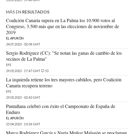
MÁS EN
RESULTADOS
Coalición Canaria supera en La Palma los 10.900 votos al
Congreso, 3.500 más que en las elecciones de noviembre de
2019
EL APURÓN
24.07.2023 - 02:04 GMT
Sergio Rodríguez (CC): "Se notan las ganas de cambio de los
vecinos de La Palma"
EFE
29.05.2023 - 17:47 GMT
53
La izquierda retiene los tres mayores cabildos, pero Coalición
Canaria recupera terreno
EFE
29.05.2023 - 02:43 GMT
Puntallana celebró con éxito el Campeonato de España de
Enduro
EL APURÓN
25.04.2023 - 10:24 GMT
Marco Rodríguez García y Nuria Muñoz Malagón se proclaman