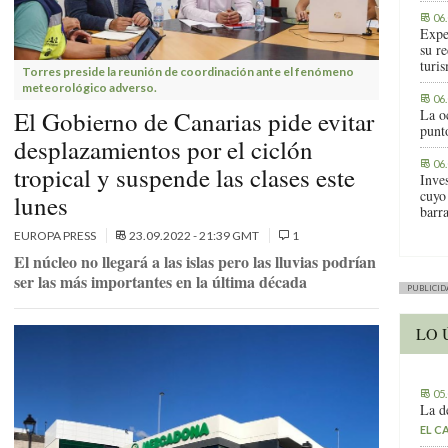
06
Expe
su r
turis
Torres preside la reunión de coordinación ante el fenómeno
meteorológico adverso.
06
El Gobierno de Canarias pide evitar
La o
punt
desplazamientos por el ciclón
06
tropical y suspende las clases este
Inve
cuyo
lunes
barr
EUROPA PRESS
23.09.2022 - 21:39 GMT
1
El núcleo no llegará a las islas pero las lluvias podrían
ser las más importantes en la última década
PUBLICID
LO 
05
La d
EL C