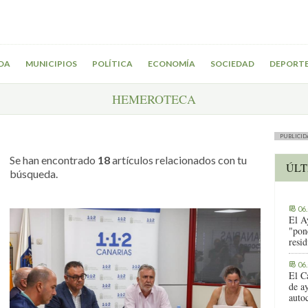
DA
MUNICIPIOS
POLÍTICA
ECONOMÍA
SOCIEDAD
DEPORT
HEMEROTECA
PUBLICID
Se han encontrado
18
artículos relacionados con tu
ÚLT
búsqueda.
06
El A
"pon
resi
06
El C
de ay
auto