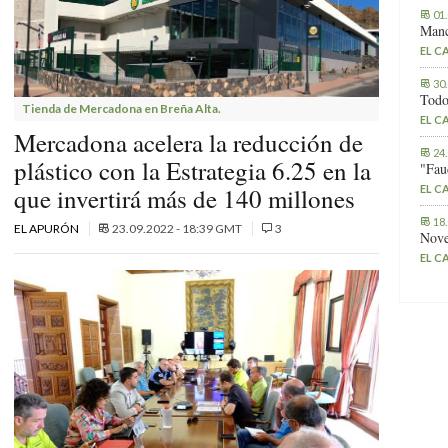
01
Manc
EL C
30
Todo
Tienda de Mercadona en Breña Alta.
EL C
Mercadona acelera la reducción de
24
plástico con la Estrategia 6.25 en la
"Fau
EL C
que invertirá más de 140 millones
18
EL APURÓN
23.09.2022 - 18:39 GMT
3
Nove
EL C