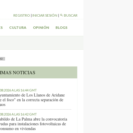
REGISTRO
|
INICIAR SESIÓN
|
BUSCAR
ES
CULTURA
OPINIÓN
BLOGS
AD
IMAS NOTICIAS
.08.2026 A LAS 16:44 GMT
yuntamiento de Los Llanos de Aridane
e el foco" en la correcta separación de
duos
.08.2026 A LAS 16:42 GMT
abildo de La Palma abre la convocatoria
udas para instalaciones fotovoltaicas de
consumo en viviendas