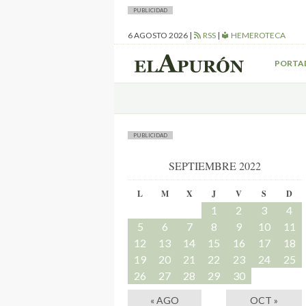
PUBLICIDAD
6 AGOSTO 2026
|
RSS
|
HEMEROTECA
PORTA
PUBLICIDAD
SEPTIEMBRE 2022
L
M
X
J
V
S
D
1
2
3
4
5
6
7
8
9
10
11
12
13
14
15
16
17
18
19
20
21
22
23
24
25
26
27
28
29
30
« AGO
OCT »