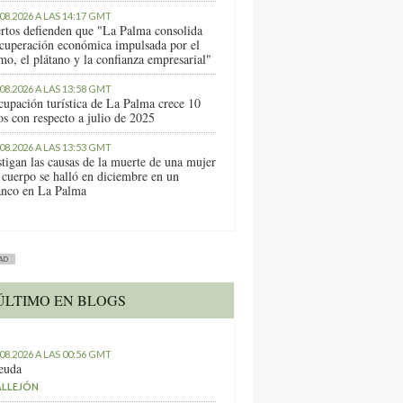
.08.2026 A LAS 14:17 GMT
rtos defienden que "La Palma consolida
ecuperación económica impulsada por el
mo, el plátano y la confianza empresarial"
.08.2026 A LAS 13:58 GMT
cupación turística de La Palma crece 10
os con respecto a julio de 2025
.08.2026 A LAS 13:53 GMT
stigan las causas de la muerte de una mujer
 cuerpo se halló en diciembre en un
anco en La Palma
AD
ÚLTIMO EN BLOGS
.08.2026 A LAS 00:56 GMT
euda
ALLEJÓN