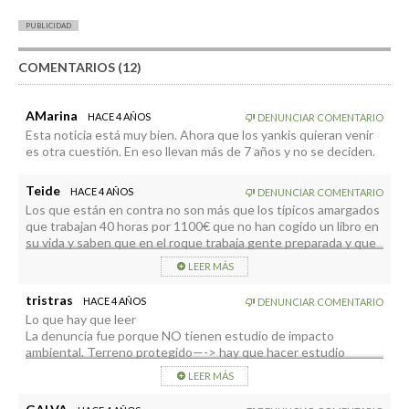
PUBLICIDAD
COMENTARIOS (12)
AMarina
HACE 4 AÑOS
DENUNCIAR COMENTARIO
Esta noticia está muy bien. Ahora que los yankis quieran venir
es otra cuestión. En eso llevan más de 7 años y no se deciden.
Teide
HACE 4 AÑOS
DENUNCIAR COMENTARIO
Los que están en contra no son más que los típicos amargados
que trabajan 40 horas por 1100€ que no han cogido un libro en
su vida y saben que en el roque trabaja gente preparada y que
ellos ni en sus sueños podrían aspirar a trabajar ahí y como
LEER MÁS
buenos atravesados palmeros les molesta.
tristras
HACE 4 AÑOS
DENUNCIAR COMENTARIO
Lo que hay que leer
La denuncia fue porque NO tienen estudio de impacto
ambiental. Terreno protegido—-> hay que hacer estudio
ambiental. Es la ley
LEER MÁS
No soy contrario a su instalacion. Mucho mas impacto
producen las plataneras , los cruceros y el mismo centro de