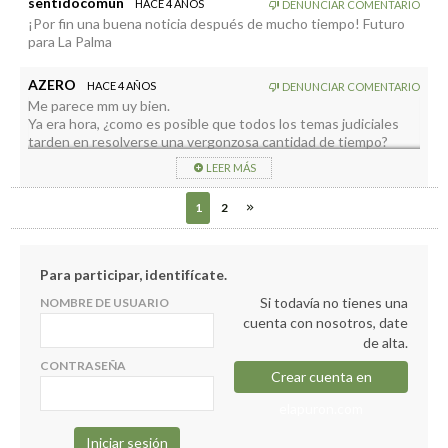
sentidocomun
HACE 4 AÑOS
DENUNCIAR COMENTARIO
¡Por fin una buena noticia después de mucho tiempo! Futuro
para La Palma
AZERO
HACE 4 AÑOS
DENUNCIAR COMENTARIO
Me parece mm uy bien.
Ya era hora, ¿como es posible que todos los temas judiciales
tarden en resolverse una vergonzosa cantidad de tiempo?
LEER MÁS
1
2
Para participar, identifícate.
Si todavía no tienes una
NOMBRE DE USUARIO
cuenta con nosotros, date
de alta.
CONTRASEÑA
Crear cuenta en
elapuron.com