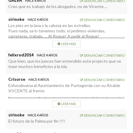
GALVA
HACE 4 AÑOS
DENUNCIAR COMENTARIO
visitantes del roque, pero hay que cumplir la legalidad. . Y
Creo que es trabajo de los abogados, no de Vicente….
planear como mitagar dicho impacto que para eso son
cientificos.
Lo que pasa que los borricos que tenemos sentados en ciertos
sirinoke
HACE 4 AÑOS
DENUNCIAR COMENTARIO
despachos ….se les olvido. Habria prisa por sacar la nota de
Los pies en la lava y la cabeza en las estrellas.
presnsa
Pues nada, ya lo tenemos todo, si pedimos viviendas,
carreteras, trabajo, … Al Roque! A pedir al Roque!
LEER MÁS
felixrod2014
HACE 4 AÑOS
DENUNCIAR COMENTARIO
Que bien, que los jueces han entendido este projecto que va
traer muchos beneficios a la isla.
Crisorse
HACE 4 AÑOS
DENUNCIAR COMENTARIO
Enhorabuena al Ayuntamiento de Puntagorda con su Alcalde
VIICENTE al frente
Esperemos que finalmente se pueda instalar dicho teleacopio
en LA PALMA.
LEER MÁS
TRAERA TRABAJO Y BIENESTAR PARA LA ISLA
sirinoke
HACE 4 AÑOS
DENUNCIAR COMENTARIO
El futuro de la Palma por fin !!!!