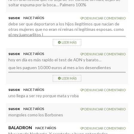
soltar espuma por la boca… Palmero 100%
susox
HACE 7 AÑOS
DENUNCIAR COMENTARIO
debe ser que deportaron a los hijos ilegitimos que nacian de
otras mujeres que no eran ni reinas ni legitimas esposas. como
el rey juancarlitos I
LEER MÁS
susox
HACE 7 AÑOS
DENUNCIAR COMENTARIO
hoy en día es más rapido el test de ADN y barato…
que les paguen 10.000 euros al mes a los desendientes
amen.
LEER MÁS
susox
HACE 7 AÑOS
DENUNCIAR COMENTARIO
uno llega a ser rey porque mata y roba
susox
HACE 7 AÑOS
DENUNCIAR COMENTARIO
mongoles como los Borbones
BALADRON
HACE 7 AÑOS
DENUNCIAR COMENTARIO
Muy agudo Norberto. Y acertado; a buen entendedor…