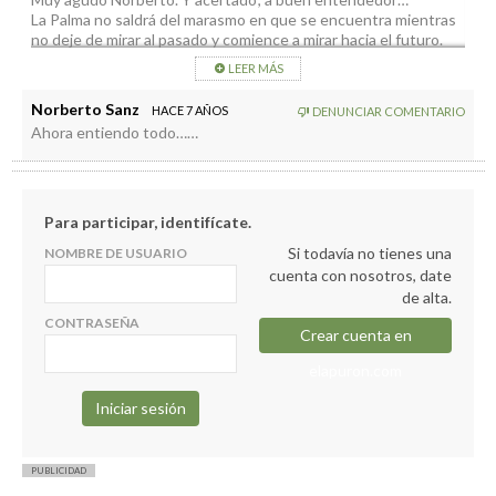
La Palma no saldrá del marasmo en que se encuentra mientras
no deje de mirar al pasado y comience a mirar hacia el futuro.
Con el máximo respeto hacia los autores del libro, que seguro
LEER MÁS
ha supuesto un arduo trabajo.
Pero me sentiría avergonzado que tener algo que ver y
Norberto Sanz
HACE 7 AÑOS
DENUNCIAR COMENTARIO
descender de un linaje de parásitos con pocas luces.
Ahora entiendo todo……
Para participar, identifícate.
Si todavía no tienes una
NOMBRE DE USUARIO
cuenta con nosotros, date
de alta.
CONTRASEÑA
Crear cuenta en
elapuron.com
PUBLICIDAD