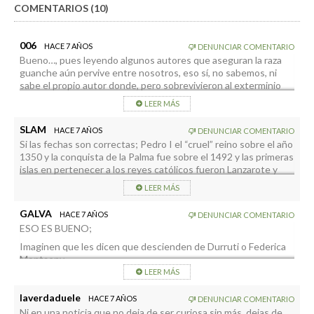
COMENTARIOS (10)
006
HACE 7 AÑOS
DENUNCIAR COMENTARIO
Bueno…, pues leyendo algunos autores que aseguran la raza
guanche aún pervive entre nosotros, eso sí, no sabemos, ni
sabe el propio autor donde, pero sobrevivieron al exterminio
furibundo e indiscriminado de sus conquistadores belicistas,
LEER MÁS
pues, qué duda cabe. Además ¿No es S/C de La Palma
portuguesa?
SLAM
HACE 7 AÑOS
DENUNCIAR COMENTARIO
Si las fechas son correctas; Pedro I el “cruel” reino sobre el año
1350 y la conquista de la Palma fue sobre el 1492 y las primeras
islas en pertenecer a los reyes católicos fueron Lanzarote y
Fuenteventura, entre 1402 y 1405 lo que en teoría no me
LEER MÁS
cuadra que haya descendencia directa antes en la palma que
en Lanzarote o Fuenteventura.
GALVA
HACE 7 AÑOS
DENUNCIAR COMENTARIO
Puede ser que fueran de los primeros caciques terratenientes
ESO ES BUENO;
de algún duque o conde de tercera generación y que
necesitaban nuevas tierras baratas y con cantidad de esclavos.
Imaginen que les dicen que descienden de Durruti o Federica
Montseny….
LEER MÁS
laverdaduele
HACE 7 AÑOS
DENUNCIAR COMENTARIO
Ni en una noticia que no deja de ser curiosa sin más, dejas de