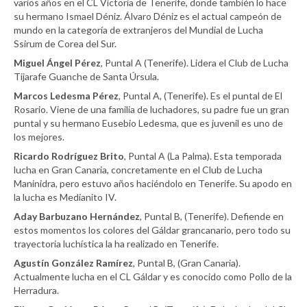
varios años en el CL Victoria de Tenerife, donde también lo hace
su hermano Ismael Déniz. Álvaro Déniz es el actual campeón de
mundo en la categoría de extranjeros del Mundial de Lucha
Ssirum de Corea del Sur.
Miguel Ángel Pérez
, Puntal A (Tenerife). Lidera el Club de Lucha
Tijarafe Guanche de Santa Úrsula.
Marcos Ledesma Pérez
, Puntal A, (Tenerife). Es el puntal de El
Rosario. Viene de una familia de luchadores, su padre fue un gran
puntal y su hermano Eusebio Ledesma, que es juvenil es uno de
los mejores.
Ricardo Rodríguez Brito
, Puntal A (La Palma). Esta temporada
lucha en Gran Canaria, concretamente en el Club de Lucha
Maninidra, pero estuvo años haciéndolo en Tenerife. Su apodo en
la lucha es Medianito IV.
Aday Barbuzano Hernández
, Puntal B, (Tenerife). Defiende en
estos momentos los colores del Gáldar grancanario, pero todo su
trayectoria luchística la ha realizado en Tenerife.
Agustín González Ramírez
, Puntal B, (Gran Canaria).
Actualmente lucha en el CL Gáldar y es conocido como Pollo de la
Herradura.