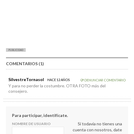
PUBLICIDAD
COMENTARIOS (1)
SilvestreTornasol
HACE 12 AÑOS
DENUNCIAR COMENTARIO
Y para no perder la costumbre. OTRA FOTO más del
consejero.
Para participar, identifícate.
Si todavía no tienes una
NOMBRE DE USUARIO
cuenta con nosotros, date