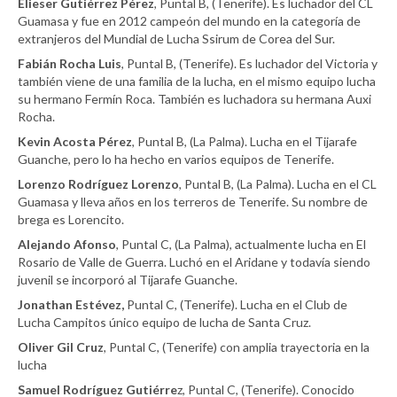
Elieser Gutiérrez Pérez
, Puntal B, (Tenerife). Es luchador del CL
Guamasa y fue en 2012 campeón del mundo en la categoría de
extranjeros del Mundial de Lucha Ssirum de Corea del Sur.
Fabián Rocha Luis
, Puntal B, (Tenerife). Es luchador del Victoria y
también viene de una familia de la lucha, en el mismo equipo lucha
su hermano Fermín Roca. También es luchadora su hermana Auxi
Rocha.
Kevin Acosta Pérez
, Puntal B, (La Palma). Lucha en el Tijarafe
Guanche, pero lo ha hecho en varios equipos de Tenerife.
Lorenzo Rodríguez Lorenzo
, Puntal B, (La Palma). Lucha en el CL
Guamasa y lleva años en los terreros de Tenerife. Su nombre de
brega es Lorencito.
Alejando Afonso
, Puntal C, (La Palma), actualmente lucha en El
Rosario de Valle de Guerra. Luchó en el Aridane y todavía siendo
juvenil se incorporó al Tijarafe Guanche.
Jonathan Estévez,
Puntal C, (Tenerife). Lucha en el Club de
Lucha Campitos único equipo de lucha de Santa Cruz.
Oliver Gil Cruz
, Puntal C, (Tenerife) con amplia trayectoria en la
lucha
Samuel Rodríguez Gutiérre
z, Puntal C, (Tenerife). Conocido