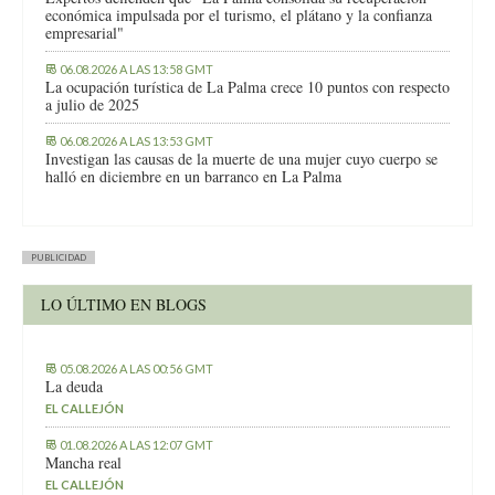
poco críticas de la prensa. Esto es lo que hubo, y si no,
económica impulsada por el turismo, el plátano y la confianza
pregunten a los que se pasaron la función amargados por todo
empresarial"
este despropósito, aunque ver a los enanos danzar mitiga el
cabreo de estos trabajadores, que no recibieron ayuda ninguna
06.08.2026 A LAS 13:58 GMT
La ocupación turística de La Palma crece 10 puntos con respecto
de los políticos allí colados, claro, pero es que de eso se
a julio de 2025
trataba, de un vulgar y mal calibrado “ordeno y mando”, y si no
me creen, pregunten a cualquiera de los trabajadores que
06.08.2026 A LAS 13:53 GMT
saben bien que “papá Cabildo” no los trata bien.
Investigan las causas de la muerte de una mujer cuyo cuerpo se
halló en diciembre en un barranco en La Palma
PUBLICIDAD
LO ÚLTIMO EN BLOGS
05.08.2026 A LAS 00:56 GMT
La deuda
EL CALLEJÓN
01.08.2026 A LAS 12:07 GMT
Mancha real
EL CALLEJÓN