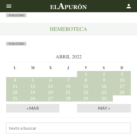
Buscar
PUBLICIDAD
HEMEROTECA
PUBLICIDAD
ABRIL 2022
L
M
X
J
V
S
D
1
2
3
4
5
6
7
8
9
10
11
12
13
14
15
16
17
18
19
20
21
22
23
24
25
26
27
28
29
30
« MAR
MAY »