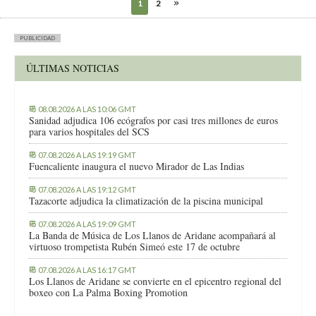
1
2
PUBLICIDAD
ÚLTIMAS NOTICIAS
08.08.2026 A LAS 10:06 GMT
Sanidad adjudica 106 ecógrafos por casi tres millones de euros
para varios hospitales del SCS
07.08.2026 A LAS 19:19 GMT
Fuencaliente inaugura el nuevo Mirador de Las Indias
07.08.2026 A LAS 19:12 GMT
Tazacorte adjudica la climatización de la piscina municipal
07.08.2026 A LAS 19:09 GMT
La Banda de Música de Los Llanos de Aridane acompañará al
virtuoso trompetista Rubén Simeó este 17 de octubre
07.08.2026 A LAS 16:17 GMT
Los Llanos de Aridane se convierte en el epicentro regional del
boxeo con La Palma Boxing Promotion