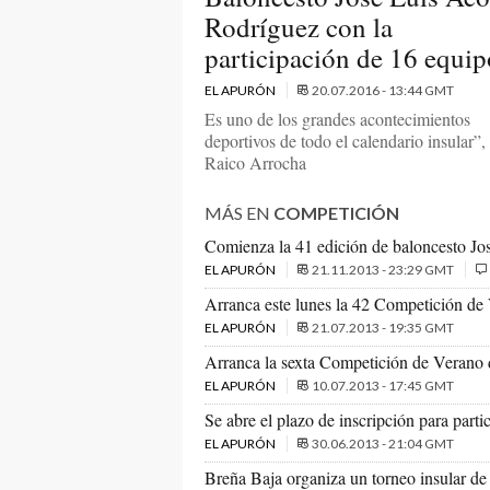
Rodríguez con la
participación de 16 equip
EL APURÓN
20.07.2016 - 13:44 GMT
Es uno de los grandes acontecimientos
deportivos de todo el calendario insular”,
Raico Arrocha
MÁS EN
COMPETICIÓN
Comienza la 41 edición de baloncesto Jo
EL APURÓN
21.11.2013 - 23:29 GMT
Arranca este lunes la 42 Competición de
EL APURÓN
21.07.2013 - 19:35 GMT
Arranca la sexta Competición de Verano 
EL APURÓN
10.07.2013 - 17:45 GMT
Se abre el plazo de inscripción para par
EL APURÓN
30.06.2013 - 21:04 GMT
Breña Baja organiza un torneo insular de