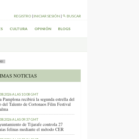
REGISTRO
|
INICIAR SESIÓN
|
BUSCAR
ES
CULTURA
OPINIÓN
BLOGS
AD
IMAS NOTICIAS
.08.2026 A LAS 10:08 GMT
a Pamplona recibirá la segunda estrella del
o del Talento de Cortonaos Film Festival
alma
.08.2026 A LAS 09:37 GMT
yuntamiento de Tijarafe controla 27
nias felinas mediante el método CER