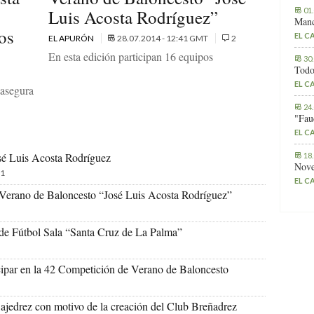
01
Luis Acosta Rodríguez”
Manc
os
EL C
EL APURÓN
28.07.2014 - 12:41 GMT
2
En esta edición participan 16 equipos
30
Todo
EL C
 asegura
24
"Fau
EL C
sé Luis Acosta Rodríguez
18
Nove
1
EL C
 Verano de Baloncesto “José Luis Acosta Rodríguez”
de Fútbol Sala “Santa Cruz de La Palma”
ticipar en la 42 Competición de Verano de Baloncesto
 ajedrez con motivo de la creación del Club Breñadrez