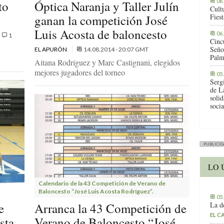
06
to
Óptica Naranja y Taller Julín
Cult
ganan la competición José
Fies
Luis Acosta de baloncesto
06
1
Cinc
Seño
EL APURÓN
14.08.2014 - 20:07 GMT
Palm
Aitana Rodríguez y Marc Castignani, elegidos
mejores jugadores del torneo
05
Serg
de L
solid
socia
PUBLICID
LO 
Calendario de la 43 Competición de Verano de
Baloncesto “José Luis Acosta Rodríguez”.
05
La d
e
Arranca la 43 Competición de
EL C
sta
Verano de Baloncesto “José