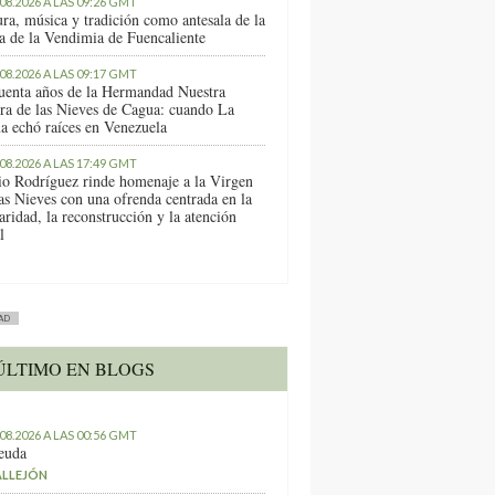
.08.2026 A LAS 09:26 GMT
ura, música y tradición como antesala de la
ta de la Vendimia de Fuencaliente
.08.2026 A LAS 09:17 GMT
uenta años de la Hermandad Nuestra
ra de las Nieves de Cagua: cuando La
a echó raíces en Venezuela
.08.2026 A LAS 17:49 GMT
io Rodríguez rinde homenaje a la Virgen
as Nieves con una ofrenda centrada en la
aridad, la reconstrucción y la atención
l
AD
ÚLTIMO EN BLOGS
.08.2026 A LAS 00:56 GMT
euda
ALLEJÓN