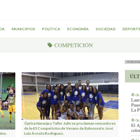
DA
MUNICIPIOS
POLÍTICA
ECONOMÍA
SOCIEDAD
DEPORT
COMPETICIÓN
PUBLICID
ÚLT
06
Laur
Pase
La P
06
Óptica Naranja y Taller Julín se proclaman vencedores
El A
de la 43 Competición de Verano de Baloncesto José
colo
hivo.
Luis Acosta Rodríguez.