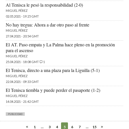
Al Tenisca le pesó la responsabilidad (2-0)
MIGUEL PÉREZ
02.05.2021 - 19:25 GMT
No hay tregua: Ahora a dar otro paso al frente
MIGUEL PÉREZ
27.04.2021 - 20:54 GMT
El AT. Paso empata y La Palma hace pleno en la promoción
para el ascenso
MIGUEL PÉREZ
25.04.2021 - 18:08 GMT
1
El Tenisca, directo a una plaza para la Liguilla (5-1)
MIGUEL PÉREZ
22.04.2021 - 09:33 GMT
El Tenisca tiembla y puede perder el pasaporte (1-2)
MIGUEL PÉREZ
14.04.2021 - 21:42 GMT
PUBLICIDAD
1
…
3
4
5
6
7
…
15